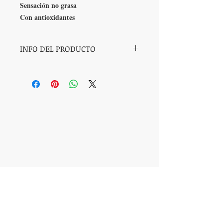
Sensación no grasa
Con antioxidantes
INFO DEL PRODUCTO
Ingredientes clave:
Aceite de semilla de uva (Vitis
vinifera)
El aceite de semilla de uva es una
excelente fuente de vitaminas y se absorbe
VISITANOS
fácilmente por la piel, posee cualidades
Torre Médica
regenerativas y de reestructuración.
Av José Garci Crespo 1001
Es eficaz para reducir la apariencia de las
Col. Jacarandas
estrías cuando se aplica en el cuerpo.
Tehuacán, Puebla
Es muy bueno para la reparación de los
Col
tejidos de la piel alrededor de los ojos.
También es fuente de vitamina E, esta
LLAMANOS
proporciona una acción protectora contra
T:
(238) 3820073