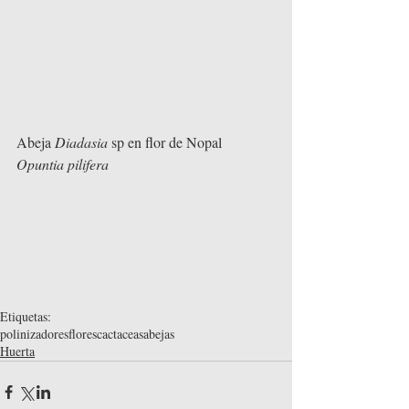
Abeja 
Diadasia
 sp en flor de Nopal 
Opuntia pilifera
Etiquetas:
polinizadores
flores
cactaceas
abejas
Huerta