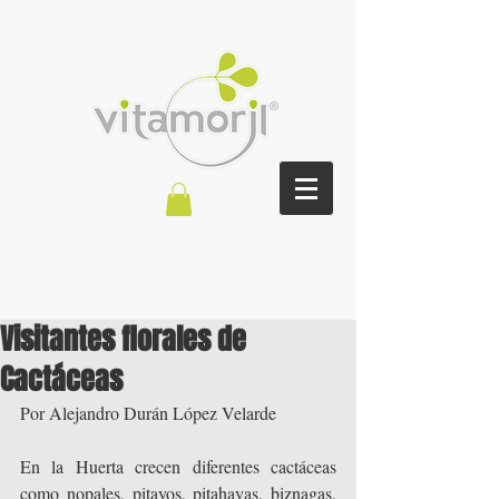
Visitantes florales de
Cactáceas
Por Alejandro Durán López Velarde
En la Huerta crecen diferentes cactáceas 
como nopales, pitayos, pitahayas, biznagas, 