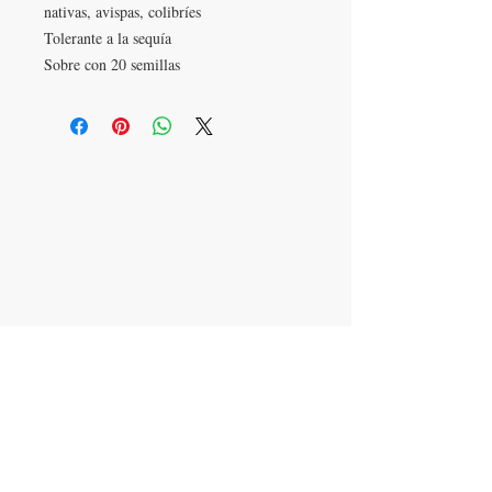
nativas, avispas, colibríes
Tolerante a la sequía
Sobre con 20 semillas
VISITANOS
Torre Médica
Av José Garci Crespo 1001
Col. Jacarandas
Tehuacán, Puebla
Col
LLAMANOS
T:
(238) 3820073