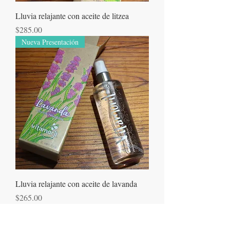
Lluvia relajante con aceite de litzea
Precio
$285.00
Nueva Presentación
Lluvia relajante con aceite de lavanda
Precio
$265.00
nuevo