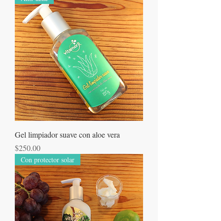
Gel limpiador suave con aloe vera
Precio
$250.00
Con protector solar