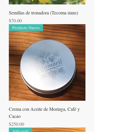
Semillas de tronadora (Tecoma stans)
Precio
$70.00
Producto Nuevo
Crema con Aceite de Moringa, Café y
Cacao
Precio
$250.00
Anti-acné