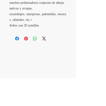
muchos polinizadores (especies de abejas
nativas y avispas,
escarabajos, mariposas, palomillas, mosca
s, chinches, etc.)
Sobre con 20 semillas
VISITANOS
Torre Médica
Av José Garci Crespo 1001
Col. Jacarandas
Tehuacán, Puebla
Col
LLAMANOS
T:
(238) 3820073