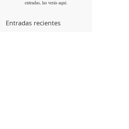
Una vez que se publiquen
entradas, las verás aquí.
Entradas recientes
Cartel:Experiencias con
plantas para polinizadores del
semidesierto
Mariposas y plantas nativas
del semidesierto I
Flores de Mezquite