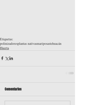
Etiquetas:
polinizadores
plantas nativas
mariposas
tehuacán
Huerta
Comentarios