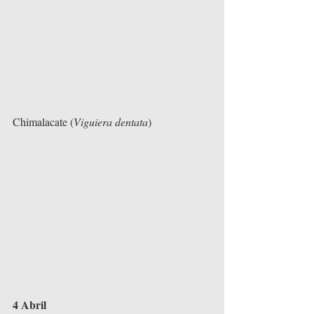
Chimalacate (
Viguiera dentata
)
4 Abril